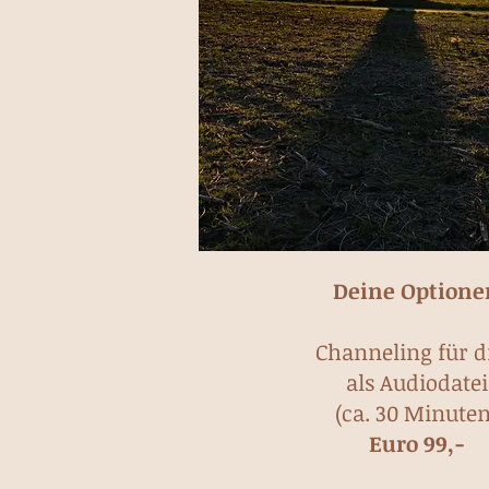
Deine Optione
Channeling für d
als Audiodatei
(ca. 30 Minuten
Euro 99,-