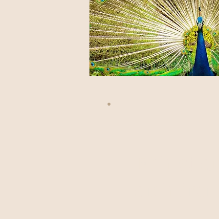
Fühlst d
dich frei 