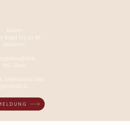
Dauer:
er Regel bis zu 90
Minuten.
ergieausgleich:
135,- Euro
, telefonisch oder
persönlich.
MELDUNG