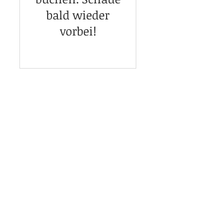
bald wieder
vorbei!
0171 8543771
Frau.Brehm@gmail.co
m
Folge mir auf Instagram
Komm in meine
WhatsApp Gruppe