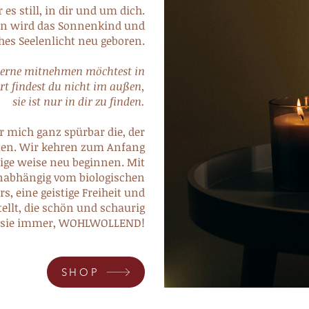
es still, in dir und um dich.
n wird das Sonnenkind und
hes Seelenlicht neu geboren.
gerne mitnehmen möchtest in
rt findest du nicht im außen,
sie ist nur in dir zu finden.
r mich ganz spürbar die, der
ten. Wir kehren zum Anfang
ige weise neu beginnen. Mit
 unabhängig vom biologischen
rs, eine geistige Freiheit und
tellt, die schön und schaurig
ist sie immer, WOHLWOLLEND!
SHOP