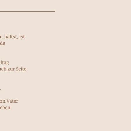
hältst, ist
rde
ltag
ch zur Seite
.
von Vater
Leben