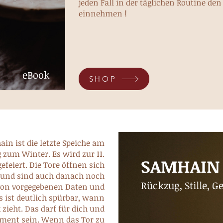
jeden Fall in der täglichen Routine den
einnehmen !
eBook
SHOP
in ist die letzte Speiche am
 zum Winter. Es wird zur 11.
SAMHAIN
eiert. Die Tore öffnen sich
r und sind auch danach noch
Rückzug, Stille, 
 von vorgegebenen Daten und
Es ist deutlich spürbar, wann
k zieht. Das darf für dich und
ment sein. Wenn das Tor zu